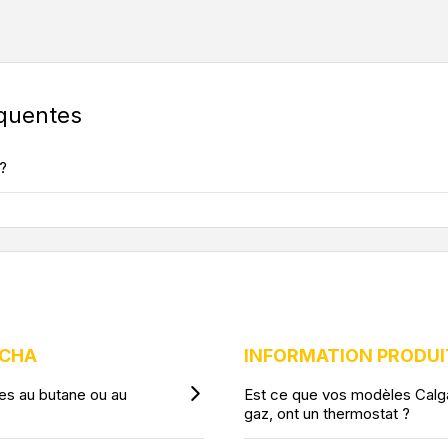
équentes
?
NCHA
INFORMATION PRODUIT
ées au butane ou au
Est ce que vos modèles Calga
gaz, ont un thermostat ?