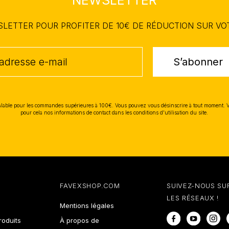
WSLETTER POUR PROFITER DE 10€ DE RÉDUCTION SUR V
S’abonner
lable pour les commandes supérieures à 100€. Vous pouvez vous désinscrire à tout moment. 
pour cela nos informations de contact dans les conditions d'utilisation du site.
FAVEXSHOP.COM
SUIVEZ-NOUS SU
LES RÉSEAUX !
Mentions légales
Facebook
YouTube
In
oduits
À propos de