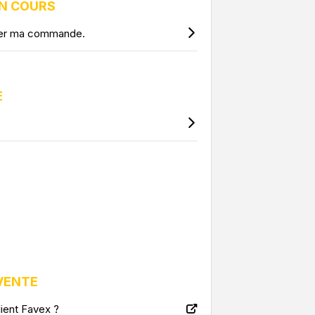
N COURS
uler ma commande.
E
VENTE
ient Favex ?