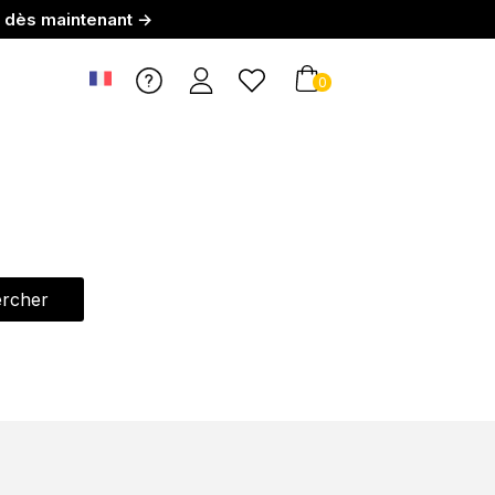
r dès maintenant →
0
rcher