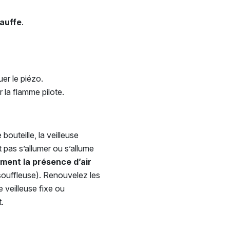
hauffe
.
er le piézo.
 la flamme pilote.
outeille, la veilleuse
 pas s’allumer ou s’allume
ement la présence d’air
 souffleuse). Renouvelez les
 veilleuse fixe ou
.