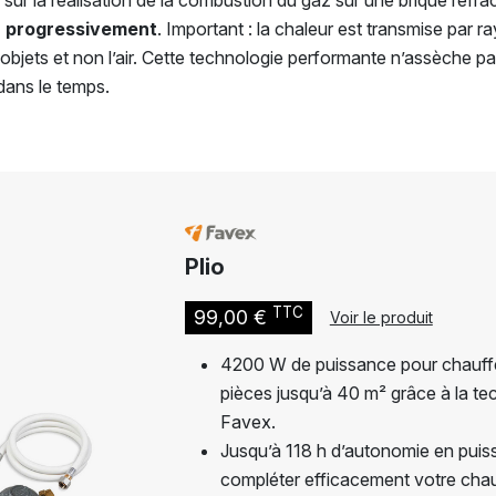
sur la réalisation de la combustion du gaz sur une brique réfra
er progressivement
. Important : la chaleur est transmise par r
objets et non l’air. Cette technologie performante n’assèche pa
dans le temps.
Plio
TTC
99,00 €
Voir le produit
4200 W de puissance pour chauff
pièces jusqu’à 40 m² grâce à la te
Favex.
Jusqu’à 118 h d’autonomie en puis
compléter efficacement votre chau