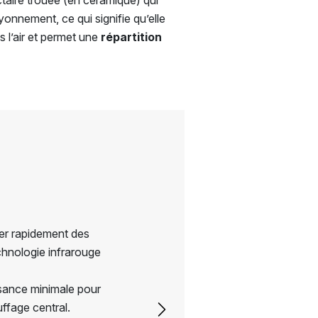
ctaire trouée (en céramique) qui
ayonnement, ce qui signifie qu’elle
s l’air et permet une
répartition
er rapidement des
chnologie infrarouge
sance minimale pour
ffage central.
Next