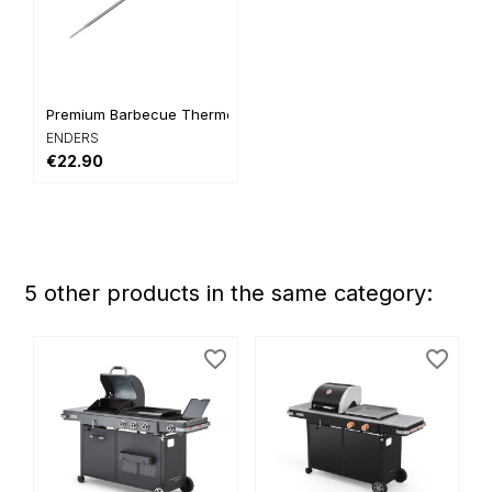
Premium Barbecue Thermometer
ENDERS
€22.90
5 other products in the same category:
favorite_border
favorite_border