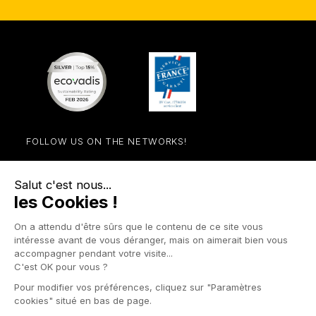
FOLLOW US ON THE NETWORKS!
Facebook
YouTube
Instagram
LinkedIn

STORE

PRODUCTS

OUR COMPANY