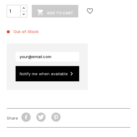
favorite_border

ADD TO CART
Out-of-Stock
keyboard_arrow_right
Notify me when available
Share