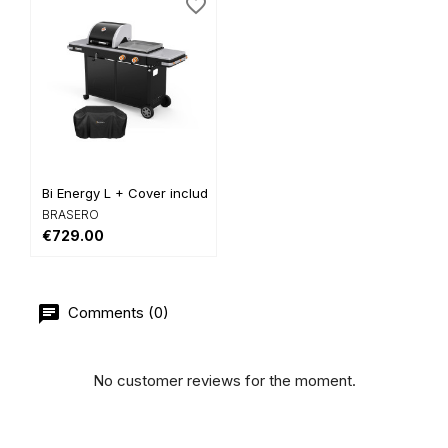
favorite_border
Bi Energy L + Cover included
BRASERO
€729.00
Comments (0)
No customer reviews for the moment.