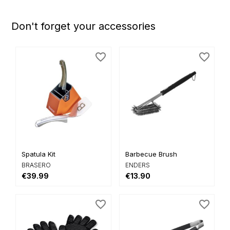
Don't forget your accessories
favorite_border
favorite_border
Spatula Kit
Barbecue Brush
BRASERO
ENDERS
€39.99
€13.90
favorite_border
favorite_border