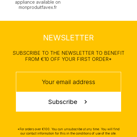
appliance available on
monproduitfavex.fr
NEWSLETTER
SUBSCRIBE TO THE NEWSLETTER TO BENEFIT
FROM €10 OFF YOUR FIRST ORDER*
Subscribe
chevron_right
*For orders over €100. You can unsubscribe at any time. You will find
our contact information for this in the conditions of use of the site.