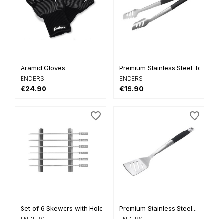
Aramid Gloves
Premium Stainless Steel Tongs
ENDERS
ENDERS
€24.90
€19.90
favorite_border
favorite_border
Set of 6 Skewers with Holder
Premium Stainless Steel...
ENDERS
ENDERS