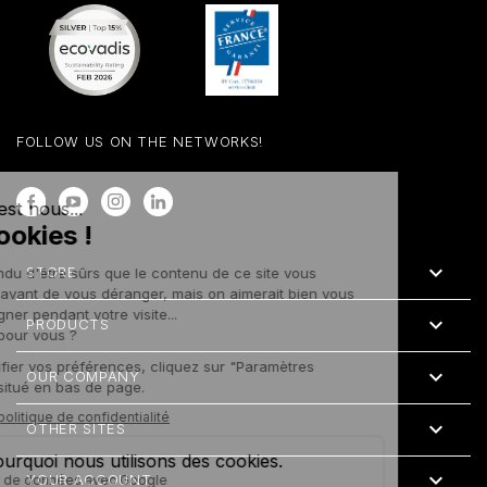
FOLLOW US ON THE NETWORKS!
Facebook
YouTube
Instagram
LinkedIn

STORE

PRODUCTS

OUR COMPANY

OTHER SITES

YOUR ACCOUNT