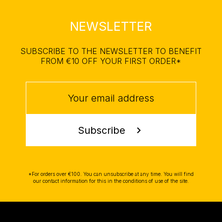
NEWSLETTER
SUBSCRIBE TO THE NEWSLETTER TO BENEFIT
FROM €10 OFF YOUR FIRST ORDER*
Subscribe
chevron_right
*For orders over €100. You can unsubscribe at any time. You will find
our contact information for this in the conditions of use of the site.