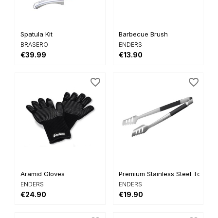
Spatula Kit
Barbecue Brush
BRASERO
ENDERS
€39.99
€13.90
favorite_border
favorite_border
Aramid Gloves
Premium Stainless Steel Tongs
ENDERS
ENDERS
€24.90
€19.90