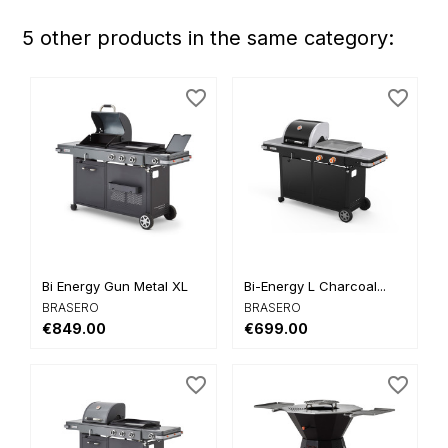
5 other products in the same category:
favorite_border
favorite_border
Bi Energy Gun Metal XL
Bi-Energy L Charcoal...
BRASERO
BRASERO
€849.00
€699.00
favorite_border
favorite_border