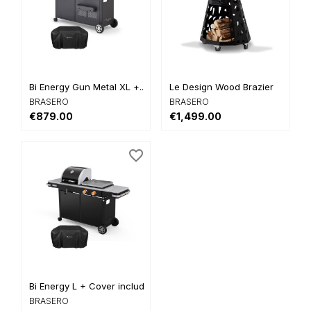
Bi Energy Gun Metal XL +...
Le Design Wood Brazier
BRASERO
BRASERO
€879.00
€1,499.00
favorite_border
Bi Energy L + Cover included
BRASERO