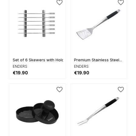
favorite_border
favorite_border
Set of 6 Skewers with Holder
Premium Stainless Steel...
ENDERS
ENDERS
€19.90
€19.90
favorite_border
favorite_border