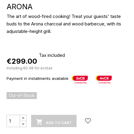
ARONA
The art of wood-fired cooking! Treat your guests' taste
buds to the Arona charcoal and wood barbecue, with its
adjustable-height grill.
Tax included
€299.00
Including €0.48 for ecotax
Payment in installments available
Out-of-Stock
favorite_border

ADD TO CART