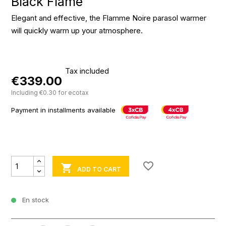
Black Flame
Elegant and effective, the Flamme Noire parasol warmer
will quickly warm up your atmosphere.
Tax included
€339.00
Including €0.30 for ecotax
Payment in installments available
favorite_border

ADD TO CART
En stock