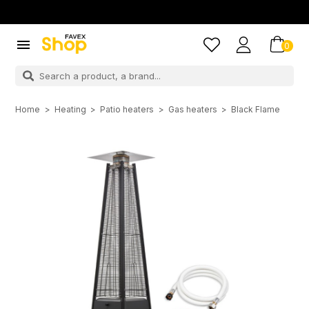

0
Home
Heating
Patio heaters
Gas heaters
Black Flame