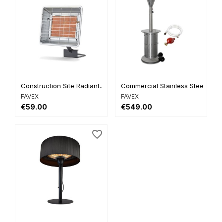
Construction Site Radiant...
Commercial Stainless Steel
FAVEX
FAVEX
€59.00
€549.00
favorite_border