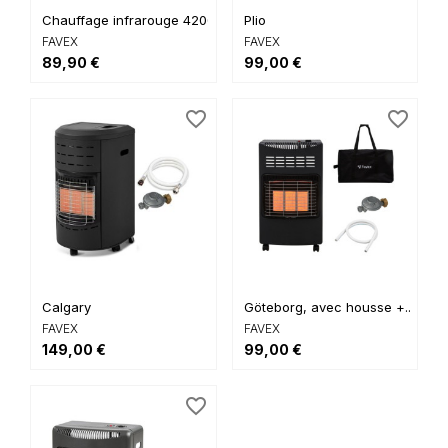
Chauffage infrarouge 4200
Plio
FAVEX
FAVEX
89,90 €
99,00 €
favorite_border
favorite_border
Calgary
Göteborg, avec housse +...
FAVEX
FAVEX
149,00 €
99,00 €
favorite_border