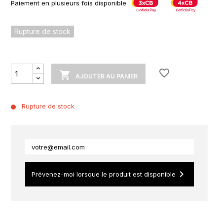
Paiement en plusieurs fois disponible
Rupture de stock
favorite_border

AJOUTER AU PANIER
Rupture de stock
keyboard_arrow_right
Prévenez-moi lorsque le produit est disponible