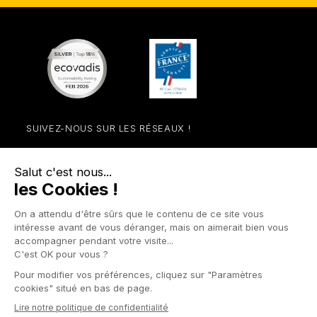
SUIVEZ-NOUS SUR LES RÉSEAUX !
Facebook
YouTube
Instagram
LinkedIn

NOS UNIVERS

PRODUITS

FAVEXSHOP.COM

LES AUTRES SITES FAVEX