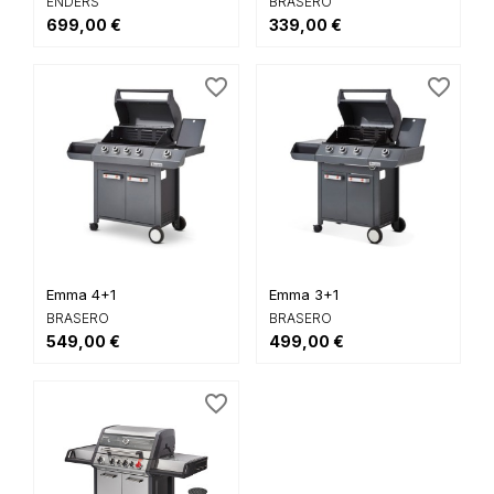
ENDERS
BRASERO
699,00 €
339,00 €
favorite_border
favorite_border
Emma 4+1
Emma 3+1
BRASERO
BRASERO
549,00 €
499,00 €
favorite_border