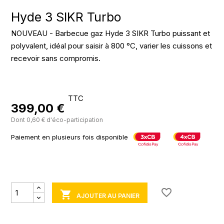
Hyde 3 SIKR Turbo
NOUVEAU - Barbecue gaz Hyde 3 SIKR Turbo puissant et
polyvalent, idéal pour saisir à 800 °C, varier les cuissons et
recevoir sans compromis.
TTC
399,00 €
Dont 0,60 € d'éco-participation
Paiement en plusieurs fois disponible
favorite_border

AJOUTER AU PANIER