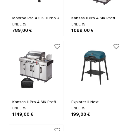
Monroe Pro 4 SIK Turbo +...
Kansas II Pro 4 SIK Profi...
ENDERS
ENDERS
789,00 €
1 099,00 €
favorite_border
favorite_border
Kansas II Pro 4 SIK Profi...
Explorer II Next
ENDERS
ENDERS
1 149,00 €
199,00 €
favorite_border