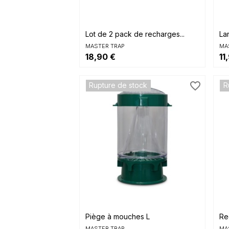

Aperçu rapide
Lot de 2 pack de recharges...
La
MASTER TRAP
MA
18,90 €
11
favorite_border
Rupture de stock
R

Aperçu rapide
Piège à mouches L
Re
MASTER TRAP
MA