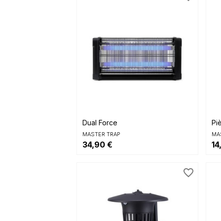

Aperçu rapide
Dual Force
Pi
MASTER TRAP
MA
34,90 €
14
favorite_border