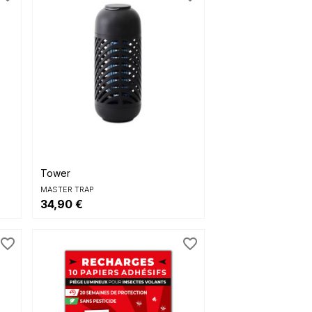

Aperçu rapide
Tower
MASTER TRAP
34,90 €
favorite_border
favorite_border