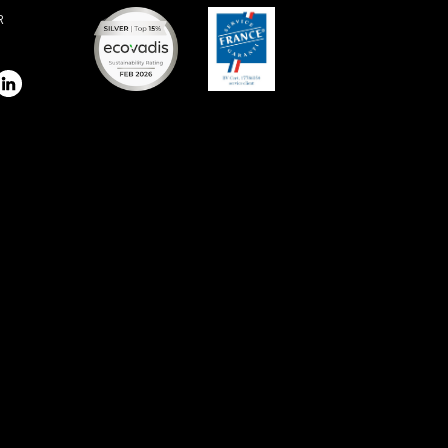
R
stagram
LinkedIn