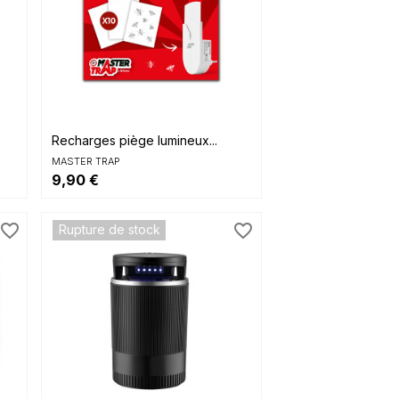

Aperçu rapide
Recharges piège lumineux...
MASTER TRAP
9,90 €
favorite_border
favorite_border
Rupture de stock