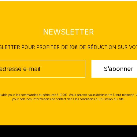
NEWSLETTER
WSLETTER POUR PROFITER DE 10€ DE RÉDUCTION SUR V
S’abonner
lable pour les commandes supérieures à 100€. Vous pouvez vous désinscrire à tout moment. 
pour cela nos informations de contact dans les conditions d'utilisation du site.