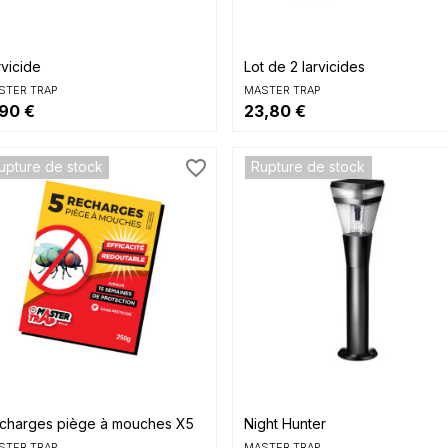


Aperçu rapide
Aperçu rapide
rvicide
Lot de 2 larvicides
STER TRAP
MASTER TRAP
,90 €
23,80 €
favorite_border
upture de stock
Rupture de stock


Aperçu rapide
Aperçu rapide
charges piège à mouches X5
Night Hunter
STER TRAP
MASTER TRAP