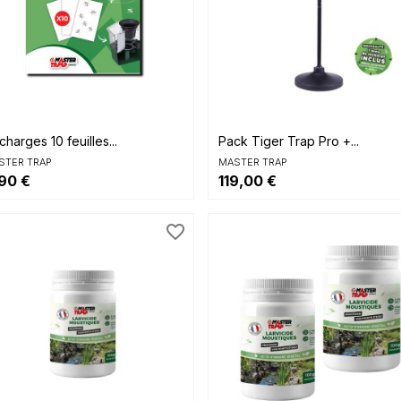


Aperçu rapide
Aperçu rapide
harges 10 feuilles...
Pack Tiger Trap Pro +...
STER TRAP
MASTER TRAP
90 €
119,00 €
favorite_border