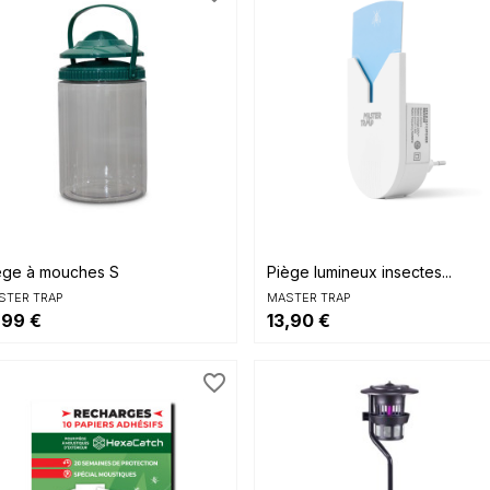
(1)


Aperçu rapide
Aperçu rapide
ège à mouches S
Piège lumineux insectes...
STER TRAP
MASTER TRAP
,99 €
13,90 €
favorite_border