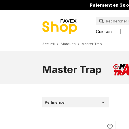
Paiement en 3x o
Cuisson
Accueil
Marques
Master Trap
Master Trap

Pertinence
favorite_border