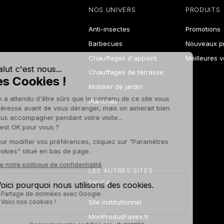
NOS UNIVERS
PRODUITS
Anti-insectes
Promotions
Barbecues
Nouveaux pr
Chauffages d'appoint
Meilleures 
Chauffages de terrasse
Mobilier de jardin
Planchas
LES AUTRES SITES
FAVEX
Site institutionnel
MonProduitFavex.fr