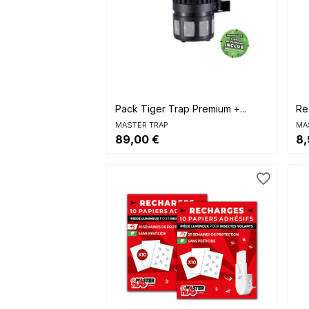

Aperçu rapide
Pack Tiger Trap Premium +...
Rec
MASTER TRAP
MA
89,00 €
8,
favorite_border