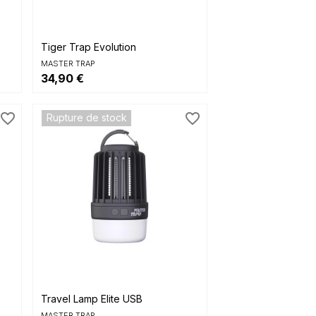

Aperçu rapide
Tiger Trap Evolution
MASTER TRAP
34,90 €
favorite_border
favorite_border
Rupture de stock

Aperçu rapide
Travel Lamp Elite USB
MASTER TRAP