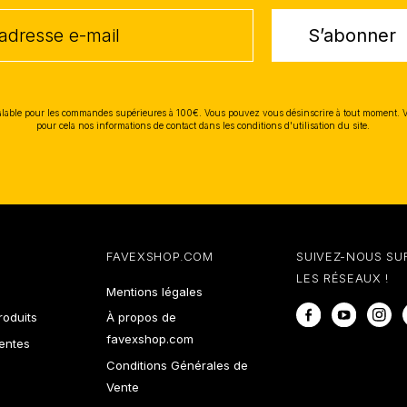
S’abonner
lable pour les commandes supérieures à 100€. Vous pouvez vous désinscrire à tout moment. 
pour cela nos informations de contact dans les conditions d'utilisation du site.
FAVEXSHOP.COM
SUIVEZ-NOUS SU
LES RÉSEAUX !
Mentions légales
Facebook
YouTube
In
oduits
À propos de
favexshop.com
ventes
Conditions Générales de
Vente