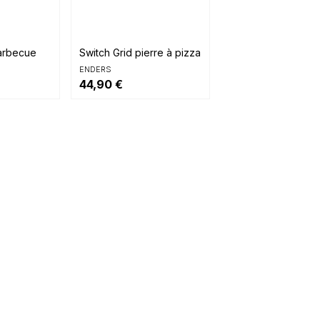

ide
Aperçu rapide
arbecue
Switch Grid pierre à pizza
ENDERS
44,90 €