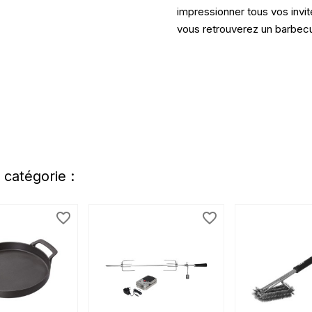
impressionner tous vos invit
vous retrouverez un barbec
 catégorie :
favorite_border
favorite_border