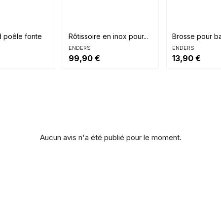


rapide
Aperçu rapide
Aperçu rap
d poêle fonte
Rôtissoire en inox pour...
Brosse pour b
ENDERS
ENDERS
99,90 €
13,90 €
Aucun avis n'a été publié pour le moment.