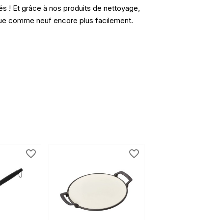
és ! Et grâce à nos produits de nettoyage,
ue comme neuf encore plus facilement.
favorite_border
favorite_border