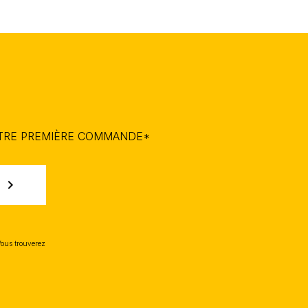
OTRE PREMIÈRE COMMANDE*
chevron_right
Vous trouverez