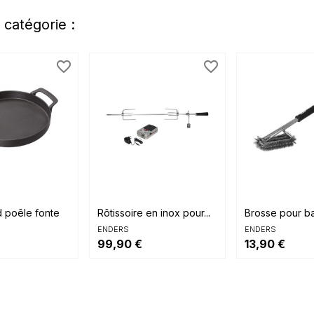
 catégorie :
favorite_border
favorite_border


rapide
Aperçu rapide
Aperçu rap
d poêle fonte
Rôtissoire en inox pour...
Brosse pour b
ENDERS
ENDERS
99,90 €
13,90 €