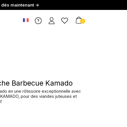
r dès maintenant →
0
oche Barbecue Kamado
do en une rôtissoire exceptionnelle avec
e KAMADO, pour des viandes juteuses et
!