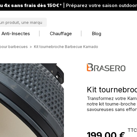
u 4x sans frais dès 150€
* | Préparez votre saison outdoo
Anti-Insectes
Chauffage
Blog
pour barbecues
Kit tournebroche Barbecue Kamado
Kit tournebr
Transformez votre Kama
notre kit tourne-broch
savoureuses sans effort
TTC
199,00 €