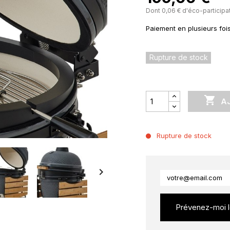
Dont 0,06 € d'éco-participa
Paiement en plusieurs foi
Rupture de stock

A
Rupture de stock

Prévenez-moi lo