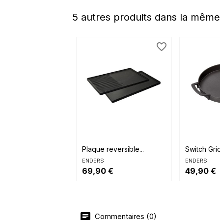
5 autres produits dans la même
favorite_border


Aperçu rapide
Aperçu 
Plaque reversible...
Switch Gri
ENDERS
ENDERS
69,90 €
49,90 €
Commentaires (0)