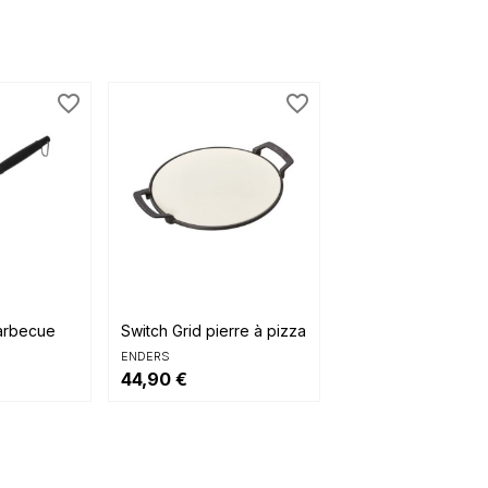
favorite_border
favorite_border

ide
Aperçu rapide
arbecue
Switch Grid pierre à pizza
ENDERS
44,90 €