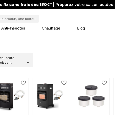
u 4x sans frais dès 150€
* | Préparez votre saison outdoo
Anti-Insectes
Chauffage
Blog
es, ordre

oissant
favorite_border
favorite_border
favorite_border