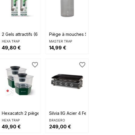
(1)


Aperçu rapide
Aperçu rapide
xa
2 Gels attractifs (6 mois...
Piège à mouches S
HEXA TRAP
MASTER TRAP
49,80 €
14,99 €
favorite_border
favorite_border


Aperçu rapide
Aperçu rapide
L
Hexacatch 2 pièges...
Silvia IIG Acier 4 Feux
HEXA TRAP
BRASERO
49,90 €
249,00 €