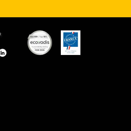
R
stagram
LinkedIn