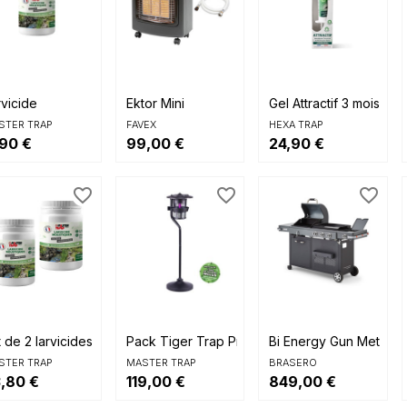



Aperçu rapide
Aperçu rapide
Aperçu rapide
rvicide
Ektor Mini
Gel Attractif 3 mois He
STER TRAP
FAVEX
HEXA TRAP
,90 €
99,00 €
24,90 €
favorite_border
favorite_border
favorite_border



Aperçu rapide
Aperçu rapide
Aperçu rapide
t de 2 larvicides
Pack Tiger Trap Pro +...
Bi Energy Gun Metal X
STER TRAP
MASTER TRAP
BRASERO
,80 €
119,00 €
849,00 €