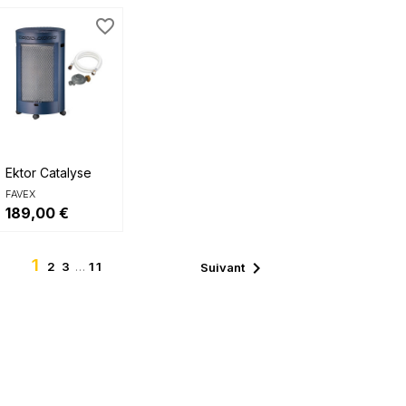
favorite_border

Aperçu rapide
Ektor Catalyse
FAVEX
189,00 €
1

2
3
…
11
Suivant