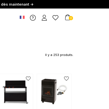
r dès maintenant →
0
Il y a 253 produits.
favorite_border
favorite_border