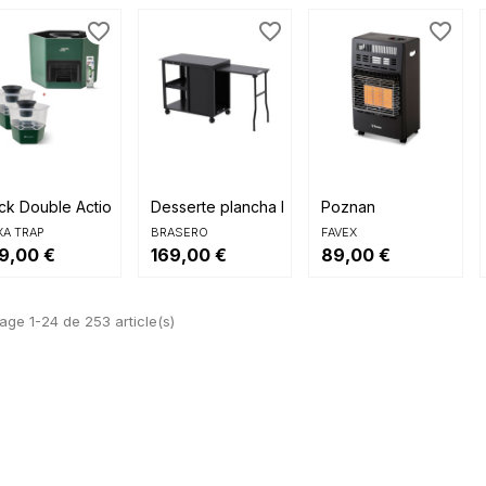
favorite_border
favorite_border
favorite_border



Aperçu rapide
Aperçu rapide
Aperçu rapide
ck Double Action...
Desserte plancha Evolution
Poznan
XA TRAP
BRASERO
FAVEX
9,00 €
169,00 €
89,00 €
age 1-24 de 253 article(s)