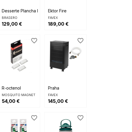


Aperçu rapide
Aperçu rapide
Desserte Plancha Infinite 100
Ektor Fire
BRASERO
FAVEX
129,00 €
189,00 €
favorite_border
favorite_border


Aperçu rapide
Aperçu rapide
+...
R-octenol
Praha
MOSQUITO MAGNET
FAVEX
54,00 €
145,00 €
favorite_border
favorite_border