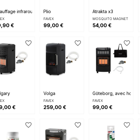



Aperçu rapide
Aperçu rapide
Aperçu rapide
auffage infrarouge 4200
Plio
Atrakta x3
VEX
FAVEX
MOSQUITO MAGNET
,90 €
99,00 €
54,00 €
favorite_border
favorite_border
favorite_border



Aperçu rapide
Aperçu rapide
Aperçu rapide
lgary
Volga
Göteborg, avec housse 
VEX
FAVEX
FAVEX
9,00 €
259,00 €
99,00 €
favorite_border
favorite_border
favorite_border