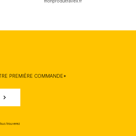
monproduitfavex.fr
OTRE PREMIÈRE COMMANDE*
chevron_right
Vous trouverez