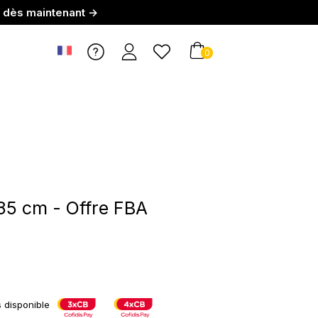
r dès maintenant →
0
 85 cm - Offre FBA
s disponible