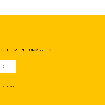
OTRE PREMIÈRE COMMANDE*
chevron_right
Vous trouverez