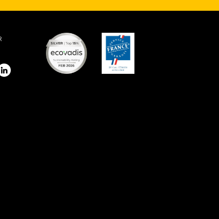
R
stagram
LinkedIn