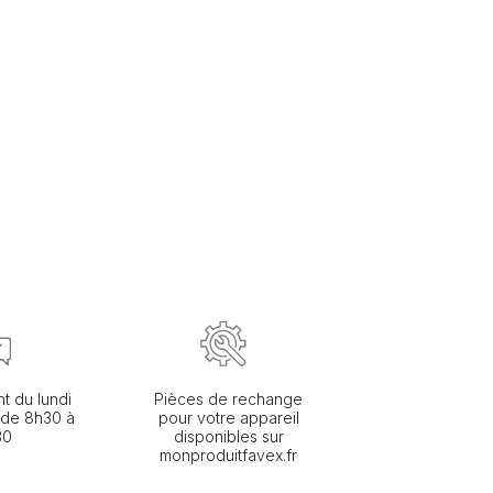
nt du lundi
Pièces de rechange
 de 8h30 à
pour votre appareil
30
disponibles sur
monproduitfavex.fr