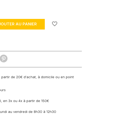
favorite_border
JOUTER AU PANIER
à partir de 20€ d'achat, à domicile ou en point
ours
, en 3x ou 4x à partir de 150€
 lundi au vendredi de 8h30 à 12h30