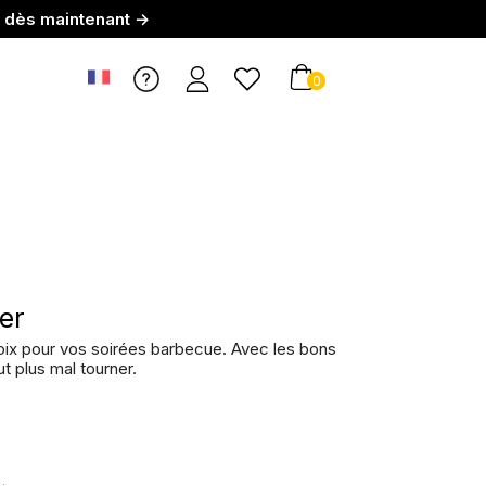
r dès maintenant →
0
er
ix pour vos soirées barbecue. Avec les bons
t plus mal tourner.