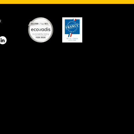
R
stagram
LinkedIn