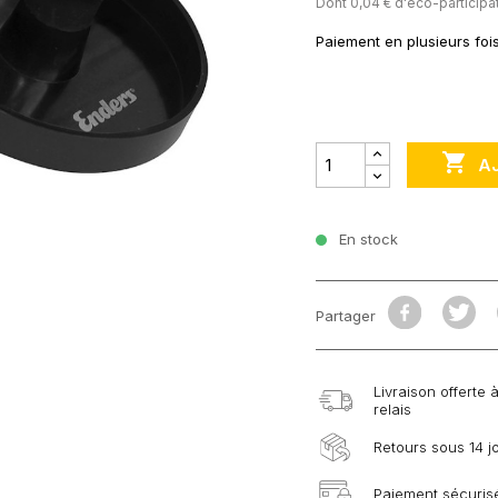
Dont 0,04 € d'éco-participa
Paiement en plusieurs foi

A
En stock
Partager
Livraison offerte 
relais
Retours sous 14 j
Paiement sécurisé