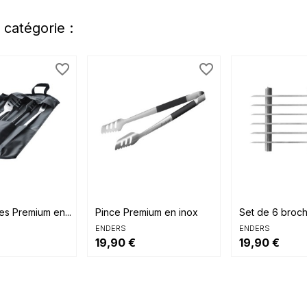
 catégorie :
favorite_border
favorite_border


rapide
Aperçu rapide
Aperçu rap
les Premium en...
Pince Premium en inox
Set de 6 broch
ENDERS
ENDERS
19,90 €
19,90 €