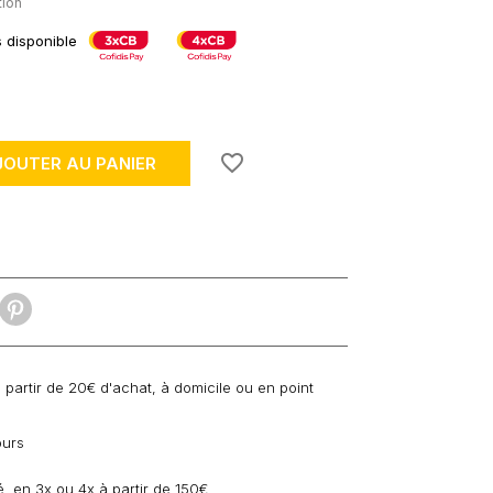
tion
s disponible
favorite_border
JOUTER AU PANIER
à partir de 20€ d'achat, à domicile ou en point
ours
, en 3x ou 4x à partir de 150€