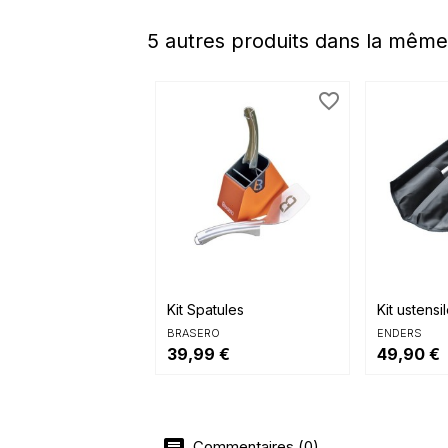
5 autres produits dans la même
favorite_border


Aperçu rapide
Aperçu 
Kit Spatules
Kit ustensi
BRASERO
ENDERS
39,99 €
49,90 €
Commentaires (0)