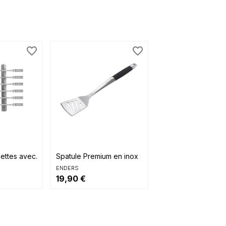
favorite_border
favorite_border

ide
Aperçu rapide
ettes avec...
Spatule Premium en inox
ENDERS
19,90 €