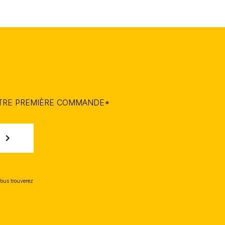
OTRE PREMIÈRE COMMANDE*
chevron_right
Vous trouverez