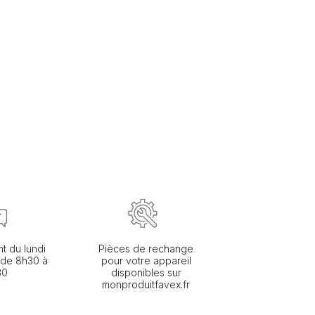
nt du lundi
Pièces de rechange
 de 8h30 à
pour votre appareil
30
disponibles sur
monproduitfavex.fr