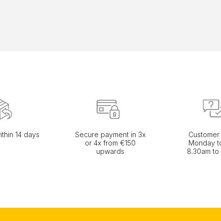
ithin 14 days
Secure payment in 3x
Customer 
or 4x from €150
Monday to
upwards
8.30am to