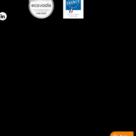
stagram
LinkedIn