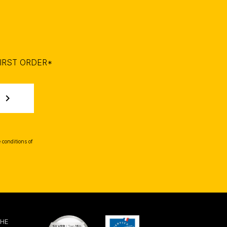
IRST ORDER*
chevron_right
 conditions of
THE