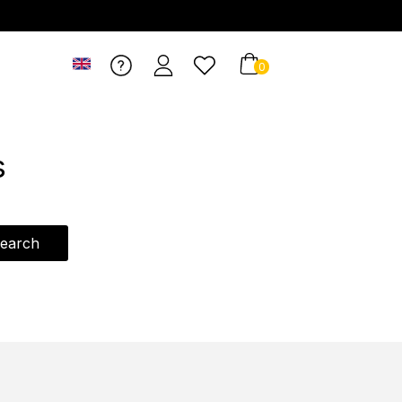
0
s
earch