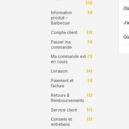
[11]
Où
Information
[1]
produit –
J’
Barbecue
Compte client
[3]
Où
Passer ma
[1]
commande
Ma commande est
[1]
en cours
Livraison
[4]
Paiement et
[1]
facture
Retours &
[2]
Remboursements
Service client
[7]
Conseils et
[2]
entretiens