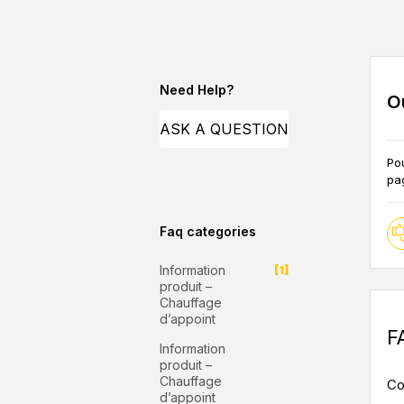
Need Help?
Où
ASK A QUESTION
Pou
pa
Faq categories
Information
[1]
produit –
Chauffage
d’appoint
F
Information
produit –
Chauffage
Co
d’appoint