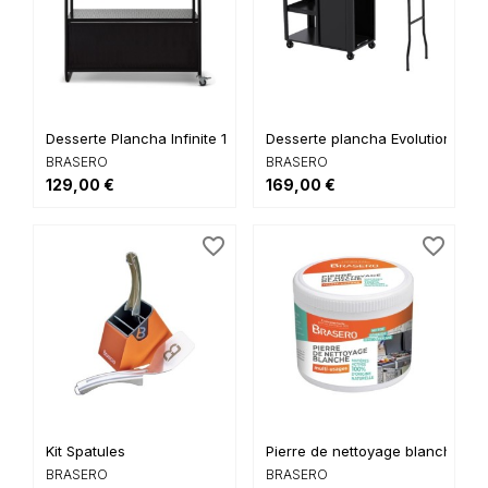
Desserte Plancha Infinite 100
Desserte plancha Evolution
BRASERO
BRASERO
129,00 €
169,00 €
favorite_border
favorite_border
Kit Spatules
Pierre de nettoyage blanche
BRASERO
BRASERO