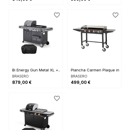
favorite_border
favorite_border
Bi Energy Gun Metal XL +...
Plancha Carmen Plaque inox
BRASERO
BRASERO
879,00 €
499,00 €
favorite_border