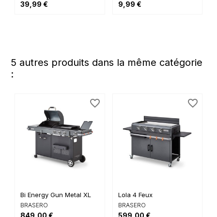
39,99 €
9,99 €
5 autres produits dans la même catégorie
:
favorite_border
favorite_border
Bi Energy Gun Metal XL
Lola 4 Feux
BRASERO
BRASERO
849,00 €
599,00 €