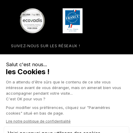
SUIVEZ-NOUS SUR LES RÉSEAUX !
Facebook
YouTube
Instagram
LinkedIn

NOS UNIVERS

PRODUITS

FAVEXSHOP.COM

LES AUTRES SITES FAVEX