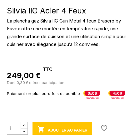
Silvia IIG Acier 4 Feux
La plancha gaz Silvia IIG Gun Metal 4 feux Brasero by
Favex offre une montée en température rapide, une
grande surface de cuisson et une utilisation simple pour
cuisiner avec élégance jusqu’à 12 convives.
TTC
249,00 €
Dont 0,30 € d'éco-participation
Paiement en plusieurs fois disponible
favorite_border

AJOUTER AU PANIER