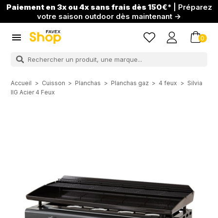
Paiement en 3x ou 4x sans frais dès 150€
* | Préparez
votre saison outdoor dès maintenant →

0
Accueil
Cuisson
Planchas
Planchas gaz
4 feux
Silvia
IIG Acier 4 Feux