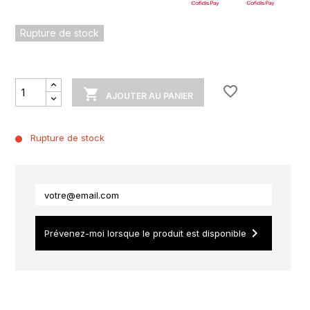
Rupture de stock
favorite_border

AJOUTER AU PANIER
Rupture de stock
keyboard_arrow_right
Prévenez-moi lorsque le produit est disponible