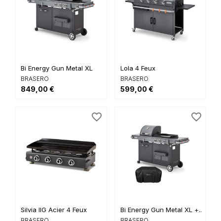
Bi Energy Gun Metal XL
Lola 4 Feux
BRASERO
BRASERO
849,00 €
599,00 €
favorite_border
favorite_border
Silvia IIG Acier 4 Feux
Bi Energy Gun Metal XL +...
BRASERO
BRASERO