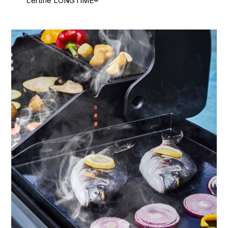
certifié LONGTIME®