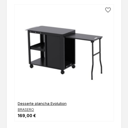
favorite_border
Desserte plancha Evolution
BRASERO
169,00 €