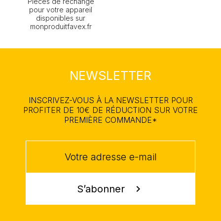
Pièces de rechange
pour votre appareil
disponibles sur
monproduitfavex.fr
NEWSLETTER
INSCRIVEZ-VOUS À LA NEWSLETTER POUR
PROFITER DE 10€ DE RÉDUCTION SUR VOTRE
PREMIÈRE COMMANDE*
S’abonner
chevron_right